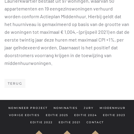
Laurierkwartier bestaat uit 97 woningen, waarvan 50
appartementen en 19 eengezinswoningen verhuurd
worden conform Actieplan Middenhuur. Hierbij geldt dat
het huurniveau is gemaximeerd op basis van de grootte van
de woningen tot maximaal € 1.004,- (prijspeil 2021) en dat de
eerste twintig jaar deze huren met maximaal CPI +1%, per
jaar geïndexeerd worden. Daarnaast is het positief dat
doorstromers voorrang krijgen in de toewijzing van
middenhuurwoningen.
TERUG
NOMINEER PROJECT
NOMINATIES
JURY
MIDDENHUUR
VORIGE EDITIES
EDITIE 2025
EDITIE 2024
EDITIE 2023
EDITIE 2022
EDITIE 2021
CONTACT