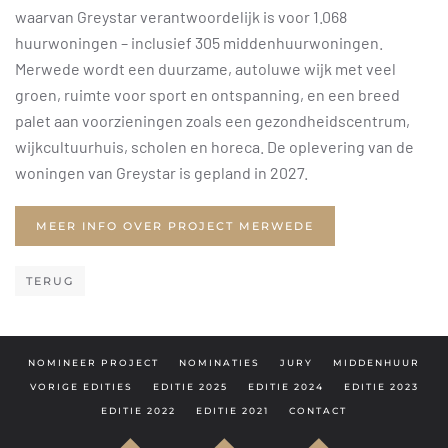
waarvan Greystar verantwoordelijk is voor 1.068
huurwoningen – inclusief 305 middenhuurwoningen.
Merwede wordt een duurzame, autoluwe wijk met veel
groen, ruimte voor sport en ontspanning, en een breed
palet aan voorzieningen zoals een gezondheidscentrum,
wijkcultuurhuis, scholen en horeca. De oplevering van de
woningen van Greystar is gepland in 2027.
MEER INFO OVER PROJECT MERWEDE
TERUG
NOMINEER PROJECT
NOMINATIES
JURY
MIDDENHUUR
VORIGE EDITIES
EDITIE 2025
EDITIE 2024
EDITIE 2023
EDITIE 2022
EDITIE 2021
CONTACT