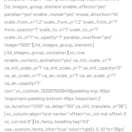
[ld_images_group_element enable_effects=”yes”
parallax=”yes” enable_reveal=”yes” reveal_direction=”tb”
scale_from_x=”1.2″ scale_from_y=”1.2″ scale_from_z=”1″
from_opacity=”1″ scale_to_x=”1″ scale_to_y=”1″
scale_to_z=”1″ to_opacity=”1″ parallax_overflow=”yes”
image=”5061″][/ld_images_group_element]
[/ld_images_group_container][vc_row
enable_content_animation=”yes” ca_init_scale_x=”1″
ca_init_scale_y=”1″ ca_init_scale_z=”1″ ca_init_opacity=”0″
ca_an_scale_x=”1″ ca_an_scale_y=”1″ ca_an_scale_z=”1″
ca_an_opacity=”1″
css=”.vc_custom_1532675639416{padding-top: 60px
!important;padding-bottom: 65px !important;}”
ca_duration=”1200″ ca_delay=”150″ ca_init_translate_y=”36″]
[vc_column align=”text-center” offset=”vc_col-md-offset-3
vc_col-md-6″][ld_fancy_heading tag=”h3″
use_custom_fonts_title=”true” color=”rgb(0, 0, 0)” fs=”36px”