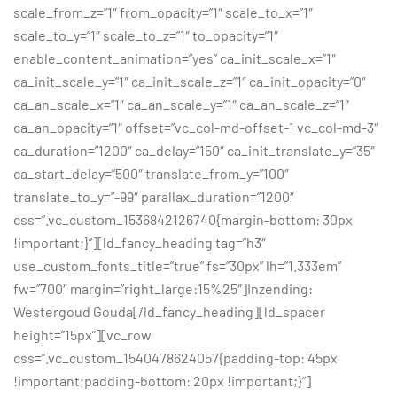
scale_from_z=”1″ from_opacity=”1″ scale_to_x=”1″
scale_to_y=”1″ scale_to_z=”1″ to_opacity=”1″
enable_content_animation=”yes” ca_init_scale_x=”1″
ca_init_scale_y=”1″ ca_init_scale_z=”1″ ca_init_opacity=”0″
ca_an_scale_x=”1″ ca_an_scale_y=”1″ ca_an_scale_z=”1″
ca_an_opacity=”1″ offset=”vc_col-md-offset-1 vc_col-md-3″
ca_duration=”1200″ ca_delay=”150″ ca_init_translate_y=”35″
ca_start_delay=”500″ translate_from_y=”100″
translate_to_y=”-99″ parallax_duration=”1200″
css=”.vc_custom_1536842126740{margin-bottom: 30px
!important;}”][ld_fancy_heading tag=”h3″
use_custom_fonts_title=”true” fs=”30px” lh=”1.333em”
fw=”700″ margin=”right_large:15%25″]Inzending:
Westergoud Gouda[/ld_fancy_heading][ld_spacer
height=”15px”][vc_row
css=”.vc_custom_1540478624057{padding-top: 45px
!important;padding-bottom: 20px !important;}”]