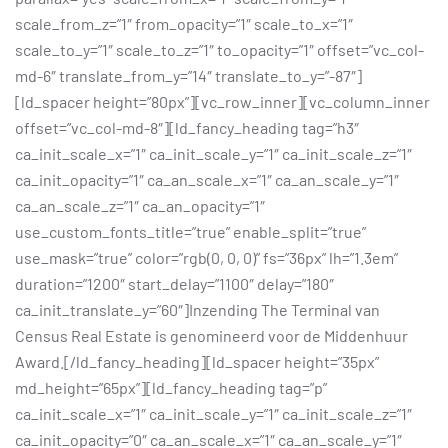
scale_from_z=”1″ from_opacity=”1″ scale_to_x=”1″
scale_to_y=”1″ scale_to_z=”1″ to_opacity=”1″ offset=”vc_col-
md-6″ translate_from_y=”14″ translate_to_y=”-87″]
[ld_spacer height=”80px”][vc_row_inner][vc_column_inner
offset=”vc_col-md-8″][ld_fancy_heading tag=”h3″
ca_init_scale_x=”1″ ca_init_scale_y=”1″ ca_init_scale_z=”1″
ca_init_opacity=”1″ ca_an_scale_x=”1″ ca_an_scale_y=”1″
ca_an_scale_z=”1″ ca_an_opacity=”1″
use_custom_fonts_title=”true” enable_split=”true”
use_mask=”true” color=”rgb(0, 0, 0)” fs=”36px” lh=”1.3em”
duration=”1200″ start_delay=”1100″ delay=”180″
ca_init_translate_y=”60″]Inzending The Terminal van
Census Real Estate is genomineerd voor de Middenhuur
Award.[/ld_fancy_heading][ld_spacer height=”35px”
md_height=”65px”][ld_fancy_heading tag=”p”
ca_init_scale_x=”1″ ca_init_scale_y=”1″ ca_init_scale_z=”1″
ca_init_opacity=”0″ ca_an_scale_x=”1″ ca_an_scale_y=”1″