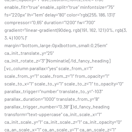
enable_fit=”true” enable_split=”true” minfontsize=”75″
fs=”220px” lh=”1em” delay=”80″ color=”rgb(255, 186, 131)”
compressor=”0.65″ duration=”1200″ fw=”700″
gradient=”linear-gradient(90deg, rgb(191, 162, 121) 0%, rgb(3,
3, 4) 100%)”
margin=”bottom_large:0px|bottom_small:0.25em”
ca_init_translate_y=”25″
ca_init_rotate_z=”3″]Nominatie[/ld_fancy_heading]
[vc_column parallax=”yes” scale_from_x=”1″
scale_from_y=”1″ scale_from_z=”1″ from_opacity=”1″
scale_to_x=”1″ scale_to_y=”1″ scale_to_z=”1″ to_opacity=”0″
parallax_trigger=”number” translate_to_y=”-103″
parallax_duration=”1000″ translate_from_y=”8″
parallax_trigger_number=”0.38″][ld_fancy_heading
transform=”text-uppercase” ca_init_scale_x=”1″
ca_init_scale_y=”1″ ca_init_scale_z=”1″ ca_init_opacity=”0″
ca_an_scale_x=”1″ ca_an_scale_y=”1″ ca_an_scale_z=”1″