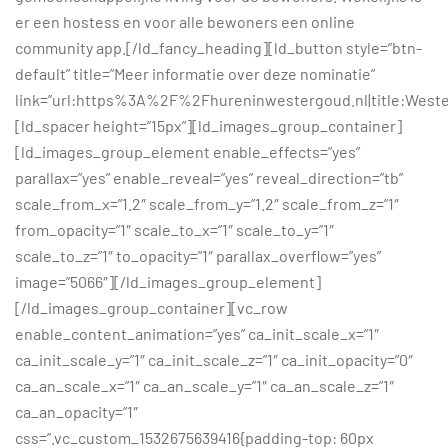
er een hostess en voor alle bewoners een online
community app.[/ld_fancy_heading][ld_button style=”btn-
default” title=”Meer informatie over deze nominatie”
link=”url:https%3A%2F%2Fhureninwestergoud.nl|title:Wes
[ld_spacer height=”15px”][ld_images_group_container]
[ld_images_group_element enable_effects=”yes”
parallax=”yes” enable_reveal=”yes” reveal_direction=”tb”
scale_from_x=”1.2″ scale_from_y=”1.2″ scale_from_z=”1″
from_opacity=”1″ scale_to_x=”1″ scale_to_y=”1″
scale_to_z=”1″ to_opacity=”1″ parallax_overflow=”yes”
image=”5066″][/ld_images_group_element]
[/ld_images_group_container][vc_row
enable_content_animation=”yes” ca_init_scale_x=”1″
ca_init_scale_y=”1″ ca_init_scale_z=”1″ ca_init_opacity=”0″
ca_an_scale_x=”1″ ca_an_scale_y=”1″ ca_an_scale_z=”1″
ca_an_opacity=”1″
css=”.vc_custom_1532675639416{padding-top: 60px