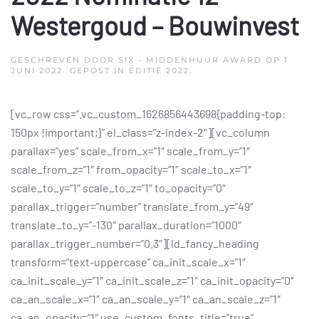
Westergoud – Bouwinvest
GESCHREVEN DOOR
SIX - MIDDENHUUR AWARD
OP
1
JUNI 2022
. GEPOST IN
EDITIE 2022
.
[vc_row css=”.vc_custom_1626856443698{padding-top:
150px !important;}” el_class=”z-index-2″][vc_column
parallax=”yes” scale_from_x=”1″ scale_from_y=”1″
scale_from_z=”1″ from_opacity=”1″ scale_to_x=”1″
scale_to_y=”1″ scale_to_z=”1″ to_opacity=”0″
parallax_trigger=”number” translate_from_y=”49″
translate_to_y=”-130″ parallax_duration=”1000″
parallax_trigger_number=”0.3″][ld_fancy_heading
transform=”text-uppercase” ca_init_scale_x=”1″
ca_init_scale_y=”1″ ca_init_scale_z=”1″ ca_init_opacity=”0″
ca_an_scale_x=”1″ ca_an_scale_y=”1″ ca_an_scale_z=”1″
ca_an_opacity=”1″ use_custom_fonts_title=”true”