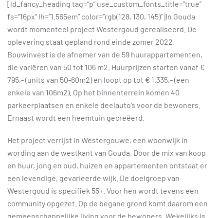
[ld_fancy_heading tag=”p” use_custom_fonts_title=”true”
fs=”16px” lh=”1.565em” color=”rgb(128, 130, 145)”]In Gouda
wordt momenteel project Westergoud gerealiseerd. De
oplevering staat gepland rond einde zomer 2022.
Bouwinvest is de afnemer van de 59 huurappartementen,
die variëren van 50 tot 106 m2. Huurprijzen starten vanaf €
795,- (units van 50-60m2) en loopt op tot € 1.335,- (een
enkele van 106m2). Op het binnenterrein komen 40
parkeerplaatsen en enkele deelauto’s voor de bewoners.
Ernaast wordt een heemtuin gecreëerd.
Het project verrijst in Westergouwe, een woonwijk in
wording aan de westkant van Gouda. Door de mix van koop
en huur, jong en oud, huizen en appartementen ontstaat er
een levendige, gevarieerde wijk. De doelgroep van
Westergoud is specifiek 55+. Voor hen wordt tevens een
community opgezet. Op de begane grond komt daarom een
gemeenschappelijke living voor de bewoners. Wekelijks is