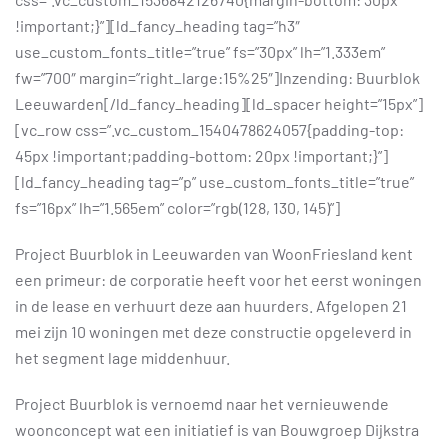
!important;}”][ld_fancy_heading tag=”h3″
use_custom_fonts_title=”true” fs=”30px” lh=”1.333em”
fw=”700″ margin=”right_large:15%25″]Inzending: Buurblok
Leeuwarden[/ld_fancy_heading][ld_spacer height=”15px”]
[vc_row css=”.vc_custom_1540478624057{padding-top:
45px !important;padding-bottom: 20px !important;}”]
[ld_fancy_heading tag=”p” use_custom_fonts_title=”true”
fs=”16px” lh=”1.565em” color=”rgb(128, 130, 145)”]
Project Buurblok in Leeuwarden van WoonFriesland kent
een primeur: de corporatie heeft voor het eerst woningen
in de lease en verhuurt deze aan huurders. Afgelopen 21
mei zijn 10 woningen met deze constructie opgeleverd in
het segment lage middenhuur.
Project Buurblok is vernoemd naar het vernieuwende
woonconcept wat een initiatief is van Bouwgroep Dijkstra