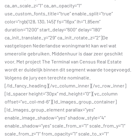
ca_an_scale_z=”1″ ca_an_opacity=”1″
use_custom_fonts_title=”true” enable_split=”true”
color=”rgb(128, 130, 145)” fs=”16px” lh=”1.85em”
duration=”1200″ start_delay=”600″ delay=”180″
ca_init_translate_y=”29″ ca_init_rotate_z=”2″]De
vastgelopen Nederlandse woningmarkt kan wel wat
smeerolie gebruiken. Middenhuur is daar zeer geschikt
voor. Met project The Terminal van Census Real Estate
wordt er duidelijk binnen dit segment waarde toegevoegd.
Volgens de jury een terechte nominatie.
[/ld_fancy_heading][/vc_column_inner][/vc_row_inner]
[ld_spacer height=”30px” md_height=”0″][vc_column
offset=”vc_col-md-6″][ld_images_group_container]
[ld_images_group_element parallax=”yes”
enable_image_shadow=”yes” shadow_style=”4″
enable_shadow=”yes” scale_from_x=”1″ scale_from_y=”1″
scale_from_z=”1″ from_opacity=”1″ scale_to_x=”1″