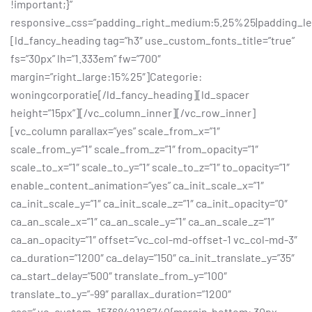
!important;}”
responsive_css=”padding_right_medium:5.25%25|padding_l
[ld_fancy_heading tag=”h3″ use_custom_fonts_title=”true”
fs=”30px” lh=”1.333em” fw=”700″
margin=”right_large:15%25″]Categorie:
woningcorporatie[/ld_fancy_heading][ld_spacer
height=”15px”][/vc_column_inner][/vc_row_inner]
[vc_column parallax=”yes” scale_from_x=”1″
scale_from_y=”1″ scale_from_z=”1″ from_opacity=”1″
scale_to_x=”1″ scale_to_y=”1″ scale_to_z=”1″ to_opacity=”1″
enable_content_animation=”yes” ca_init_scale_x=”1″
ca_init_scale_y=”1″ ca_init_scale_z=”1″ ca_init_opacity=”0″
ca_an_scale_x=”1″ ca_an_scale_y=”1″ ca_an_scale_z=”1″
ca_an_opacity=”1″ offset=”vc_col-md-offset-1 vc_col-md-3″
ca_duration=”1200″ ca_delay=”150″ ca_init_translate_y=”35″
ca_start_delay=”500″ translate_from_y=”100″
translate_to_y=”-99″ parallax_duration=”1200″
css=”.vc_custom_1536842126740{margin-bottom: 30px