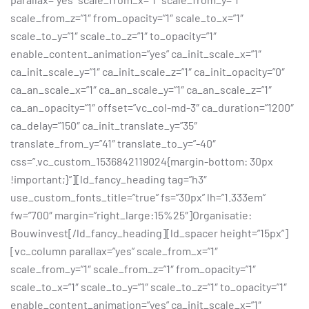
scale_from_z=”1″ from_opacity=”1″ scale_to_x=”1″
scale_to_y=”1″ scale_to_z=”1″ to_opacity=”1″
enable_content_animation=”yes” ca_init_scale_x=”1″
ca_init_scale_y=”1″ ca_init_scale_z=”1″ ca_init_opacity=”0″
ca_an_scale_x=”1″ ca_an_scale_y=”1″ ca_an_scale_z=”1″
ca_an_opacity=”1″ offset=”vc_col-md-3″ ca_duration=”1200″
ca_delay=”150″ ca_init_translate_y=”35″
translate_from_y=”41″ translate_to_y=”-40″
css=”.vc_custom_1536842119024{margin-bottom: 30px
!important;}”][ld_fancy_heading tag=”h3″
use_custom_fonts_title=”true” fs=”30px” lh=”1.333em”
fw=”700″ margin=”right_large:15%25″]Organisatie:
Bouwinvest[/ld_fancy_heading][ld_spacer height=”15px”]
[vc_column parallax=”yes” scale_from_x=”1″
scale_from_y=”1″ scale_from_z=”1″ from_opacity=”1″
scale_to_x=”1″ scale_to_y=”1″ scale_to_z=”1″ to_opacity=”1″
enable_content_animation=”yes” ca_init_scale_x=”1″