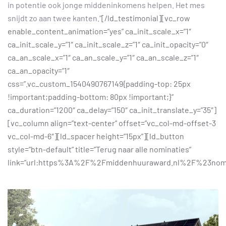
in potentie ook jonge middeninkomens helpen. Het mes
snijdt zo aan twee kanten.”
[/ld_testimonial][vc_row
enable_content_animation=”yes” ca_init_scale_x=”1″
ca_init_scale_y=”1″ ca_init_scale_z=”1″ ca_init_opacity=”0″
ca_an_scale_x=”1″ ca_an_scale_y=”1″ ca_an_scale_z=”1″
ca_an_opacity=”1″
css=”.vc_custom_1540490767149{padding-top: 25px
!important;padding-bottom: 80px !important;}”
ca_duration=”1200″ ca_delay=”150″ ca_init_translate_y=”35″]
[vc_column align=”text-center” offset=”vc_col-md-offset-3
vc_col-md-6″][ld_spacer height=”15px”][ld_button
style=”btn-default” title=”Terug naar alle nominaties”
link=”url:https%3A%2F%2Fmiddenhuuraward.nl%2F%23no