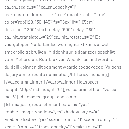
ca_an_scale_z=”1″ ca_an_opacity=”1″
use_custom_fonts_title=”true” enable_split=”true”
color=”rgb(128, 130, 145)” fs=”16px” lh=”1.85em”
duration=”1200″ start_delay=”600″ delay=”180″
ca_init_translate_y=”29″ ca_init_rotate_z=”2″]De
vastgelopen Nederlandse woningmarkt kan wel wat
smeerolie gebruiken. Middenhuur is daar zeer geschikt
voor. Met project Buurblok van WoonFriesland wordt er
duidelijk binnen dit segment waarde toegevoegd. Volgens
de jury een terechte nominatie.[/ld_fancy_heading]
[/vc_column_inner][/vc_row_inner][ld_spacer
height=”30px” md_height=”0″][vc_column offset=”vc_col-
md-6″][ld_images_group_container]
[ld_images_group_element parallax=”yes”
enable_image_shadow=”yes” shadow_style=”4″
enable_shadow=”yes” scale_from_x=”1″ scale_from_y=”1″
scale_from_z=”1″ from_opacity=”1″ scale_to_x=”1″