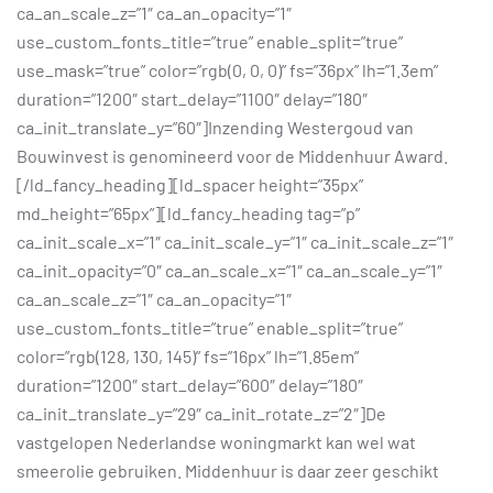
ca_an_scale_z=”1″ ca_an_opacity=”1″
use_custom_fonts_title=”true” enable_split=”true”
use_mask=”true” color=”rgb(0, 0, 0)” fs=”36px” lh=”1.3em”
duration=”1200″ start_delay=”1100″ delay=”180″
ca_init_translate_y=”60″]Inzending Westergoud van
Bouwinvest is genomineerd voor de Middenhuur Award.
[/ld_fancy_heading][ld_spacer height=”35px”
md_height=”65px”][ld_fancy_heading tag=”p”
ca_init_scale_x=”1″ ca_init_scale_y=”1″ ca_init_scale_z=”1″
ca_init_opacity=”0″ ca_an_scale_x=”1″ ca_an_scale_y=”1″
ca_an_scale_z=”1″ ca_an_opacity=”1″
use_custom_fonts_title=”true” enable_split=”true”
color=”rgb(128, 130, 145)” fs=”16px” lh=”1.85em”
duration=”1200″ start_delay=”600″ delay=”180″
ca_init_translate_y=”29″ ca_init_rotate_z=”2″]De
vastgelopen Nederlandse woningmarkt kan wel wat
smeerolie gebruiken. Middenhuur is daar zeer geschikt