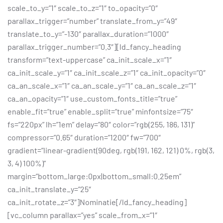
scale_to_y=”1″ scale_to_z=”1″ to_opacity=”0″
parallax_trigger=”number” translate_from_y=”49″
translate_to_y=”-130″ parallax_duration=”1000″
parallax_trigger_number=”0.3″][ld_fancy_heading
transform=”text-uppercase” ca_init_scale_x=”1″
ca_init_scale_y=”1″ ca_init_scale_z=”1″ ca_init_opacity=”0″
ca_an_scale_x=”1″ ca_an_scale_y=”1″ ca_an_scale_z=”1″
ca_an_opacity=”1″ use_custom_fonts_title=”true”
enable_fit=”true” enable_split=”true” minfontsize=”75″
fs=”220px” lh=”1em” delay=”80″ color=”rgb(255, 186, 131)”
compressor=”0.65″ duration=”1200″ fw=”700″
gradient=”linear-gradient(90deg, rgb(191, 162, 121) 0%, rgb(3,
3, 4) 100%)”
margin=”bottom_large:0px|bottom_small:0.25em”
ca_init_translate_y=”25″
ca_init_rotate_z=”3″]Nominatie[/ld_fancy_heading]
[vc_column parallax=”yes” scale_from_x=”1″