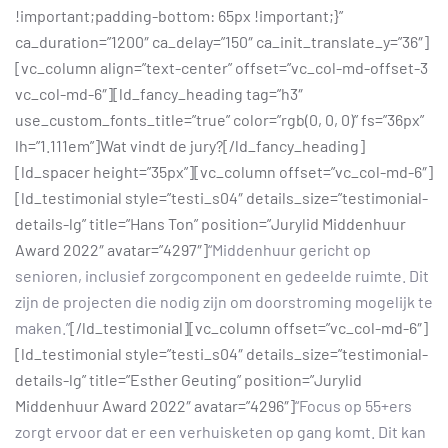
!important;padding-bottom: 65px !important;}”
ca_duration=”1200″ ca_delay=”150″ ca_init_translate_y=”36″]
[vc_column align=”text-center” offset=”vc_col-md-offset-3
vc_col-md-6″][ld_fancy_heading tag=”h3″
use_custom_fonts_title=”true” color=”rgb(0, 0, 0)” fs=”36px”
lh=”1.111em”]Wat vindt de jury?[/ld_fancy_heading]
[ld_spacer height=”35px”][vc_column offset=”vc_col-md-6″]
[ld_testimonial style=”testi_s04″ details_size=”testimonial-
details-lg” title=”Hans Ton” position=”Jurylid Middenhuur
Award 2022″ avatar=”4297″]
“Middenhuur gericht op
senioren, inclusief zorgcomponent en gedeelde ruimte. Dit
zijn de projecten die nodig zijn om doorstroming mogelijk te
maken.”
[/ld_testimonial][vc_column offset=”vc_col-md-6″]
[ld_testimonial style=”testi_s04″ details_size=”testimonial-
details-lg” title=”Esther Geuting” position=”Jurylid
Middenhuur Award 2022″ avatar=”4296″]
“Focus op 55+ers
zorgt ervoor dat er een verhuisketen op gang komt. Dit kan