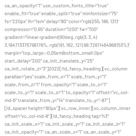
ca_an_opacity=”1″ use_custom_fonts_title=”true”
enable_fit=”true” enable_split=”true” minfontsize=”75″
fs=”220px” lh=”1em” delay=”80″ color=”rgb(255, 186, 131)”
compressor=”0.65″ duration=”1200″ fw=”700″
gradient=”linear-gradient(90deg, rgb(3, 3, 4)
3.184713375796178%, rgb(191, 162, 121) 98.72611464968153%)”
margin=”top_large:-0.05em|bottom_small:0px”
start_delay=”200″ ca_init_translate_y=”25″
ca_init_rotate_z=”3″]2022[/ld_fancy_heading][vc_column
parallax=”yes” scale_from_x=”1″ scale_from_y=”1″
scale_from_z=”1″ from_opacity=”1″ scale_to_x=”1″
scale_to_y=”1″ scale_to_z=”1″ to_opacity=”1″ offset=”vc_col-
md-6″ translate_from_y=”14″ translate_to_y=”-87″]
[ld_spacer height=”80px”][vc_row_inner][vc_column_inner
offset=”vc_col-md-8″][ld_fancy_heading tag=”h3″
ca_init_scale_x=”1″ ca_init_scale_y=”1″ ca_init_scale_z=”1″
ca_init_opacity=”1″ ca_an_scale_x=”1″ ca_an_scale_y=”1″