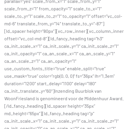
parallax=”yes” scale_from_x=”1″ scale_from_y=”1″
scale_from_z=”1″ from_opacity=”1″ scale_to_x=”1″
scale_to_y=”1″ scale_to_z=”1″ to_opacity=”1″ offset=”vc_col-
md-6″ translate_from_y=”14″ translate_to_y=”-87″]
[ld_spacer height=”80px”][vc_row_inner][vc_column_inner
offset=”vc_col-md-8″][ld_fancy_heading tag=”h3″
ca_init_scale_x=”1″ ca_init_scale_y=”1″ ca_init_scale_z=”1″
ca_init_opacity=”1″ ca_an_scale_x=”1″ ca_an_scale_y=”1″
ca_an_scale_z=”1″ ca_an_opacity=”1″
use_custom_fonts_title=”true” enable_split=”true”
use_mask=”true” color=”rgb(0, 0, 0)” fs=”36px” lh=”1.3em”
duration=”1200″ start_delay=”1100″ delay=”180″
ca_init_translate_y=”60″]Inzending Buurblok van
WoonFriesland is genomineerd voor de Middenhuur Award.
[/ld_fancy_heading][ld_spacer height=”35px”
md_height=”65px”][ld_fancy_heading tag=”p”
ca_init_scale_x=”1″ ca_init_scale_y=”1″ ca_init_scale_z=”1″
ca_init_opacity=”0″ ca_an_scale_x=”1″ ca_an_scale_y=”1″