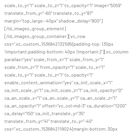
scale_to_y=”1″ scale_to_z=”1″ to_opacity=”1″ image=”5059″
translate_from_y=”-60″ translate_to_y=”87″
margin=”top_large:-40px” shadow_delay=”800″]
[/ld_images_group_element]
[/ld_images_group_container][vc_row
css=”.vc_custom_1536842132595{padding-top: 130px
!important;padding-bottom: 40px !important;}”][vc_column
parallax=”yes” scale_from_x=”1″ scale_from_y=”1″
scale_from_z=”1″ from_opacity=”1″ scale_to_x=”1″
scale_to_y=”1″ scale_to_z=”1″ to_opacity=”1″
enable_content_animation=”yes” ca_init_scale_x=”1″
ca_init_scale_y=”1″ ca_init_scale_z=”1″ ca_init_opacity=”0″
ca_an_scale_x=”1″ ca_an_scale_y=”1″ ca_an_scale_z=”1″
ca_an_opacity=”1″ offset=”vc_col-md-3″ ca_duration=”1200″
ca_delay=”150″ ca_init_translate_y=”35″
translate_from_y=”41″ translate_to_y=”-40″
css=”.vc_custom_1536842119024{margin-bottom: 30px