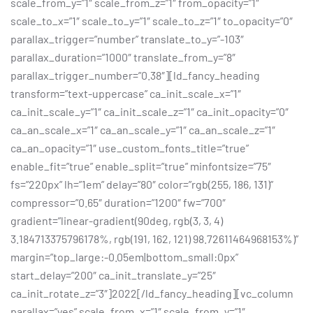
scale_from_y=”1″ scale_from_z=”1″ from_opacity=”1″
scale_to_x=”1″ scale_to_y=”1″ scale_to_z=”1″ to_opacity=”0″
parallax_trigger=”number” translate_to_y=”-103″
parallax_duration=”1000″ translate_from_y=”8″
parallax_trigger_number=”0.38″][ld_fancy_heading
transform=”text-uppercase” ca_init_scale_x=”1″
ca_init_scale_y=”1″ ca_init_scale_z=”1″ ca_init_opacity=”0″
ca_an_scale_x=”1″ ca_an_scale_y=”1″ ca_an_scale_z=”1″
ca_an_opacity=”1″ use_custom_fonts_title=”true”
enable_fit=”true” enable_split=”true” minfontsize=”75″
fs=”220px” lh=”1em” delay=”80″ color=”rgb(255, 186, 131)”
compressor=”0.65″ duration=”1200″ fw=”700″
gradient=”linear-gradient(90deg, rgb(3, 3, 4)
3.184713375796178%, rgb(191, 162, 121) 98.72611464968153%)”
margin=”top_large:-0.05em|bottom_small:0px”
start_delay=”200″ ca_init_translate_y=”25″
ca_init_rotate_z=”3″]2022[/ld_fancy_heading][vc_column
parallax=”yes” scale_from_x=”1″ scale_from_y=”1″