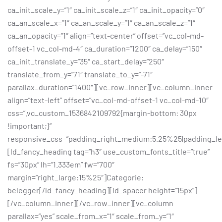
ca_init_scale_y=”1″ ca_init_scale_z=”1″ ca_init_opacity=”0″
ca_an_scale_x=”1″ ca_an_scale_y=”1″ ca_an_scale_z=”1″
ca_an_opacity=”1″ align=”text-center” offset=”vc_col-md-
offset-1 vc_col-md-4″ ca_duration=”1200″ ca_delay=”150″
ca_init_translate_y=”35″ ca_start_delay=”250″
translate_from_y=”71″ translate_to_y=”-71″
parallax_duration=”1400″][vc_row_inner][vc_column_inner
align=”text-left” offset=”vc_col-md-offset-1 vc_col-md-10″
css=”.vc_custom_1536842109792{margin-bottom: 30px
!important;}”
responsive_css=”padding_right_medium:5.25%25|padding_l
[ld_fancy_heading tag=”h3″ use_custom_fonts_title=”true”
fs=”30px” lh=”1.333em” fw=”700″
margin=”right_large:15%25″]Categorie:
belegger[/ld_fancy_heading][ld_spacer height=”15px”]
[/vc_column_inner][/vc_row_inner][vc_column
parallax=”yes” scale_from_x=”1″ scale_from_y=”1″