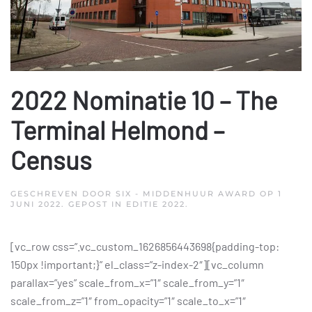
2022 Nominatie 10 – The
Terminal Helmond –
Census
GESCHREVEN DOOR
SIX - MIDDENHUUR AWARD
OP
1
JUNI 2022
. GEPOST IN
EDITIE 2022
.
[vc_row css=”.vc_custom_1626856443698{padding-top:
150px !important;}” el_class=”z-index-2″][vc_column
parallax=”yes” scale_from_x=”1″ scale_from_y=”1″
scale_from_z=”1″ from_opacity=”1″ scale_to_x=”1″