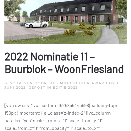
2022 Nominatie 11 –
Buurblok – WoonFriesland
GESCHREVEN DOOR
SIX - MIDDENHUUR AWARD
OP
1
JUNI 2022
. GEPOST IN
EDITIE 2022
.
[vc_row css=”.vc_custom_1626856443698{padding-top:
150px !important;}” el_class=”z-index-2″][vc_column
parallax=”yes” scale_from_x=”1″ scale_from_y=”1″
scale_from_z=”1″ from_opacity=”1″ scale_to_x=”1″