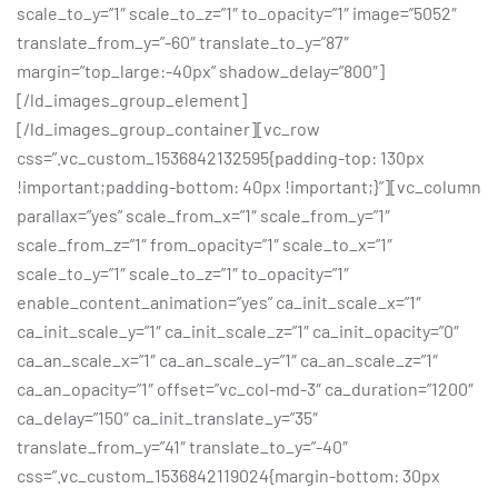
scale_to_y=”1″ scale_to_z=”1″ to_opacity=”1″ image=”5052″
translate_from_y=”-60″ translate_to_y=”87″
margin=”top_large:-40px” shadow_delay=”800″]
[/ld_images_group_element]
[/ld_images_group_container][vc_row
css=”.vc_custom_1536842132595{padding-top: 130px
!important;padding-bottom: 40px !important;}”][vc_column
parallax=”yes” scale_from_x=”1″ scale_from_y=”1″
scale_from_z=”1″ from_opacity=”1″ scale_to_x=”1″
scale_to_y=”1″ scale_to_z=”1″ to_opacity=”1″
enable_content_animation=”yes” ca_init_scale_x=”1″
ca_init_scale_y=”1″ ca_init_scale_z=”1″ ca_init_opacity=”0″
ca_an_scale_x=”1″ ca_an_scale_y=”1″ ca_an_scale_z=”1″
ca_an_opacity=”1″ offset=”vc_col-md-3″ ca_duration=”1200″
ca_delay=”150″ ca_init_translate_y=”35″
translate_from_y=”41″ translate_to_y=”-40″
css=”.vc_custom_1536842119024{margin-bottom: 30px