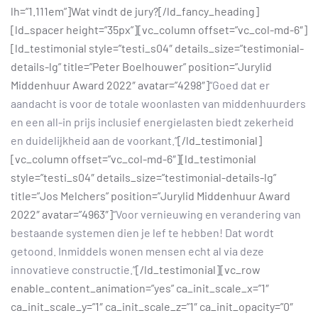
lh=”1.111em”]Wat vindt de jury?[/ld_fancy_heading]
[ld_spacer height=”35px”][vc_column offset=”vc_col-md-6″]
[ld_testimonial style=”testi_s04″ details_size=”testimonial-
details-lg” title=”Peter Boelhouwer” position=”Jurylid
Middenhuur Award 2022″ avatar=”4298″]
“Goed dat er
aandacht is voor de totale woonlasten van middenhuurders
en een all-in prijs inclusief energielasten biedt zekerheid
en duidelijkheid aan de voorkant.”
[/ld_testimonial]
[vc_column offset=”vc_col-md-6″][ld_testimonial
style=”testi_s04″ details_size=”testimonial-details-lg”
title=”Jos Melchers” position=”Jurylid Middenhuur Award
2022″ avatar=”4963″]
“Voor vernieuwing en verandering van
bestaande systemen dien je lef te hebben! Dat wordt
getoond. Inmiddels wonen mensen echt al via deze
innovatieve constructie.”
[/ld_testimonial][vc_row
enable_content_animation=”yes” ca_init_scale_x=”1″
ca_init_scale_y=”1″ ca_init_scale_z=”1″ ca_init_opacity=”0″