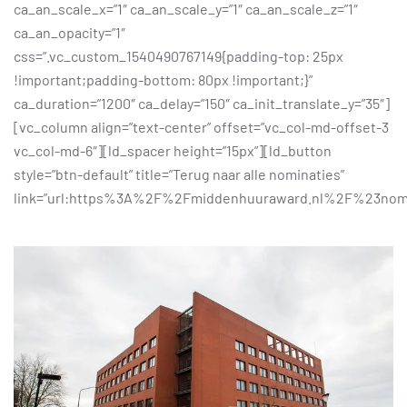
ca_an_scale_x=”1″ ca_an_scale_y=”1″ ca_an_scale_z=”1″
ca_an_opacity=”1″
css=”.vc_custom_1540490767149{padding-top: 25px
!important;padding-bottom: 80px !important;}”
ca_duration=”1200″ ca_delay=”150″ ca_init_translate_y=”35″]
[vc_column align=”text-center” offset=”vc_col-md-offset-3
vc_col-md-6″][ld_spacer height=”15px”][ld_button
style=”btn-default” title=”Terug naar alle nominaties”
link=”url:https%3A%2F%2Fmiddenhuuraward.nl%2F%23no