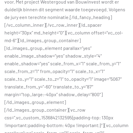
voor. Met project Westergoud van Bouwinvest wordt er
duidelijk binnen dit segment waarde toegevoegd. Volgens
de jury een terechte nominatie.[/ld_fancy_heading]
[/vc_column_inner][/vc_row_inner][ld_spacer
height=”30px” md_height=”0″][vc_column offset=”vc_col-
md-6″][ld_images_group_container]
[ld_images_group_element parallax=”yes”
enable_image_shadow=”yes” shadow_style=”4″
enable_shadow=”yes” scale_from_x=”1″ scale_from_y=”1″
scale_from_z=”1″ from_opacity=”1″ scale_to_x=”1″
scale_to_y=”1″ scale_to_z=”1″ to_opacity=”1″ image=”5067″
translate_from_y=”-60″ translate_to_y=”87″
margin=”top_large:-40px” shadow_delay=”800″]
[/ld_images_group_element]
[/ld_images_group_container][vc_row
css=”.vc_custom_1536842132595{padding-top: 130px
!important;padding-bottom: 40px !important;}”][vc_column
parallax=”yes” scale_from_x=”1″ scale_from_y=”1″