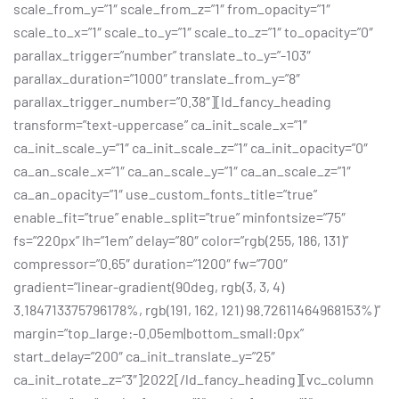
scale_from_y=”1″ scale_from_z=”1″ from_opacity=”1″
scale_to_x=”1″ scale_to_y=”1″ scale_to_z=”1″ to_opacity=”0″
parallax_trigger=”number” translate_to_y=”-103″
parallax_duration=”1000″ translate_from_y=”8″
parallax_trigger_number=”0.38″][ld_fancy_heading
transform=”text-uppercase” ca_init_scale_x=”1″
ca_init_scale_y=”1″ ca_init_scale_z=”1″ ca_init_opacity=”0″
ca_an_scale_x=”1″ ca_an_scale_y=”1″ ca_an_scale_z=”1″
ca_an_opacity=”1″ use_custom_fonts_title=”true”
enable_fit=”true” enable_split=”true” minfontsize=”75″
fs=”220px” lh=”1em” delay=”80″ color=”rgb(255, 186, 131)”
compressor=”0.65″ duration=”1200″ fw=”700″
gradient=”linear-gradient(90deg, rgb(3, 3, 4)
3.184713375796178%, rgb(191, 162, 121) 98.72611464968153%)”
margin=”top_large:-0.05em|bottom_small:0px”
start_delay=”200″ ca_init_translate_y=”25″
ca_init_rotate_z=”3″]2022[/ld_fancy_heading][vc_column