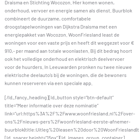
Draisma en Stichting Wocozon. Hier komen wonen,
onderhoud, vervoer en energie samen als dienst. Buurblok
combineert de duurzame, comfortabele
droogstapelwoningen van Dijkstra Draisma met een
energiepakket van Wocozon. WoonFriesland least de
woningen voor een vaste prijs en heeft dit weggezet voor €
910,- per maand aan totale woonlasten. Bij dit bedrag hoort
ook het volledige onderhoud en elektrisch deelvervoer
voor de huurders. In Leeuwarden pronken nu twee nieuwe
elektrische deelauto’s bij de woningen, die de bewoners
kunnen reserveren via een speciale app.
[/ld_fancy_heading][ld_button style=”btn-default”
title=”Meer informatie over deze nominatie”
link=”url:https%3A%2F%2Fwww.woonfriesland.nl%2Fover-
ons%2Fnieuws-pers%2Fwoonfriesland-eerste-afnemer-
buurblok|title:Uitleg%20leasen%20door%20WoonFriesland|ta
[ld_spacer height=”15px”][ld_images_group_container]