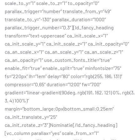
scale_to_y=”1″ scale_to_z=”1″ to_opacity=”0″
parallax_trigger=”number” translate_from_y=”49″
translate_to_y=”-130″ parallax_duration=”1000″
parallax_trigger_number=”0.3″][ld_fancy_heading
transform=”text-uppercase” ca_init_scale_x=”1″
ca_init_scale_y=”1″ ca_init_scale_z=”1″ ca_init_opacity=”0″
ca_an_scale_x=”1″ ca_an_scale_y=”1″ ca_an_scale_z=”1″
ca_an_opacity=”1″ use_custom_fonts_title=”true”
enable_fit=”true” enable_split=”true” minfontsize=”75″
fs=”220px” lh=”1em” delay=”80″ color=”rgb(255, 186, 131)”
compressor=”0.65″ duration=”1200″ fw=”700″
gradient=”linear-gradient(90deg, rgb(191, 162, 121) 0%, rgb(3,
3, 4) 100%)”
margin=”bottom_large:0px|bottom_small:0.25em”
ca_init_translate_y=”25″
ca_init_rotate_z=”3″]Nominatie[/ld_fancy_heading]
[vc_column parallax=”yes” scale_from_x=”1″